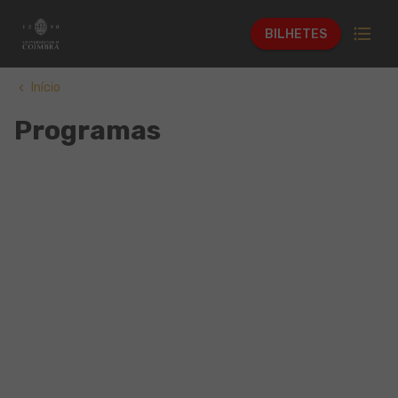
format_list_bulleted
BILHETES
Início
keyboard_arrow_left
Programas