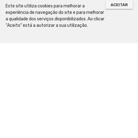
ACEITAR
Este site utiliza cookies para melhorar a
experiência de navegação do site e para melhorar
a qualidade dos serviços disponibilizados. Ao clicar
“Aceito” está a autorizar a sua utilização.
Mapa do Site
Preparar a Visita
Horário de Funcionamento
Como chegar
Contactos e localização
Acessibilidade
Normas de visita