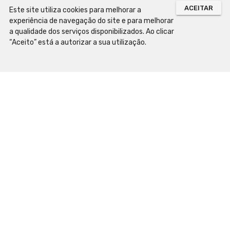
ACEITAR
Este site utiliza cookies para melhorar a
experiência de navegação do site e para melhorar
a qualidade dos serviços disponibilizados. Ao clicar
“Aceito” está a autorizar a sua utilização.
Mapa do Site
Preparar a Visita
Horário de Funcionamento
Como chegar
Contactos e localização
Acessibilidade
Normas de visita