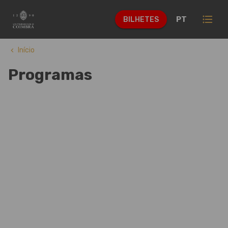
format_list_bulleted
PT
BILHETES
Início
keyboard_arrow_left
Programas