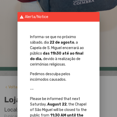
Alerta/Notice
warning
Informa-se que no próximo
sábado, dia
22 de agosto
, a
Capela de S. Miguel encerrará ao
público
das 11h30 até ao final
do dia,
devido à realização de
cerimónias religiosas.
Pedimos desculpa pelos
incómodos causados.
Voltar
keyboard_arrow_left
--
Loja Online
Please be informed that next
Saturday,
August 22
, the Chapel
Local: Loja Online
of São Miguel will be closed to the
public from
11:30 AM until the
Publicado em 13 Agosto 2024 por Sérgio Flores