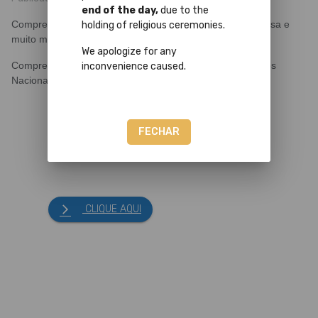
end of the day,
due to the
Compre produtos da Biblioteca Joanina, Livros da Imprensa e
holding of religious ceremonies.
muito mais...
We apologize for any
Compre já! Compras e Pagamentos 100% seguros. Envios
inconvenience caused.
Nacionais e Internacionais.
FECHAR
CLIQUE AQUI
arrow_forward_ios