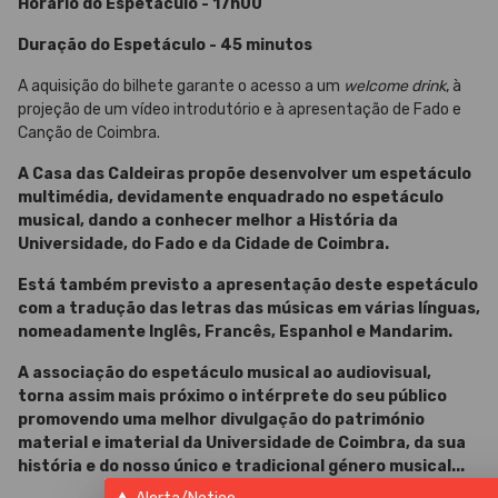
Horário do Espetáculo - 17h00
Duração do Espetáculo - 45 minutos
A aquisição do bilhete garante o acesso a um
welcome drink
, à
projeção de um vídeo introdutório e à apresentação de Fado e
Canção de Coimbra.
A Casa das Caldeiras propõe desenvolver um espetáculo
multimédia, devidamente enquadrado no espetáculo
musical, dando a conhecer melhor a História da
Universidade, do Fado e da Cidade de Coimbra.
Está também previsto a apresentação deste espetáculo
com a tradução das letras das músicas em várias línguas,
nomeadamente Inglês, Francês, Espanhol e Mandarim.
A associação do espetáculo musical ao audiovisual,
torna assim mais próximo o intérprete do seu público
promovendo uma melhor divulgação do património
material e imaterial da Universidade de Coimbra, da sua
história e do nosso único e tradicional género musical...