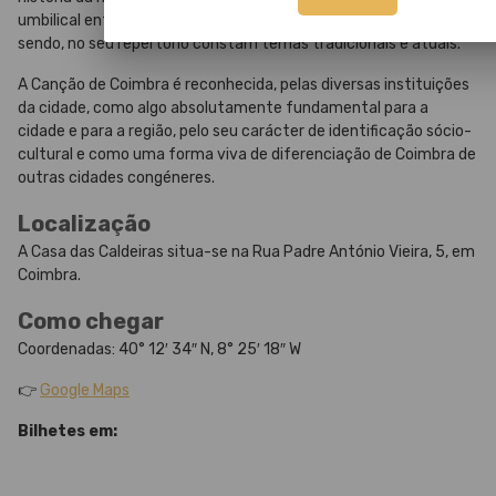
umbilical entre os seus estudantes e os seus intérpretes. Assim
sendo, no seu repertório constam temas tradicionais e atuais.
A Canção de Coimbra é reconhecida, pelas diversas instituições
da cidade, como algo absolutamente fundamental para a
cidade e para a região, pelo seu carácter de identificação sócio-
cultural e como uma forma viva de diferenciação de Coimbra de
outras cidades congéneres.
Localização
A Casa das Caldeiras situa-se na Rua Padre António Vieira, 5, em
Coimbra.
Como chegar
Coordenadas: 40° 12′ 34″ N, 8° 25′ 18″ W
👉
Google Maps
Bilhetes em: