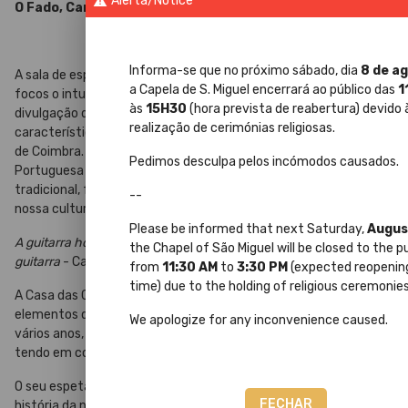
Alerta/Notice
warning
O Fado, Canção e Guitarra de Coimbra
Informa-se que no próximo sábado, dia
8 de a
A sala de espectáculo "Casa das Caldeiras", tem num dos seus
a Capela de S. Miguel encerrará ao público das
1
focos o intuito de contribuir para uma melhor compreensão e
às
15H30
(hora prevista de reabertura) devido 
divulgação de um dos géneros musicais mais autênticos e
realização de cerimónias religiosas.
característicos da nossa região, do nosso Portugal – A Canção
de Coimbra. Com uma sonoridade própria e única, a guitarra
Pedimos desculpa pelos incómodos causados.
Portuguesa associada ao canto, na sua essência mais
tradicional, faz deste género musical, o expoente máximo da
--
nossa cultura, um despertar de sensações e emoções.
Please be informed that next Saturday,
Augus
A guitarra hoje que eu toco, fala da vida... Ter gente dentro da
the Chapel of São Miguel will be closed to the p
guitarra
- Carlos Paredes
from
11:30 AM
to
3:30 PM
(expected reopenin
time) due to the holding of religious ceremonies
A Casa das Caldeiras conta com a colaboração de vários
elementos que desenvolveram e contribuíram, ao longo de
We apologize for any inconvenience caused.
vários anos, para uma melhor representação artística e musical,
tendo em conta as raízes da "Canção de Coimbra".
O seu espetáculo faz uma viagem no tempo, contando a
FECHAR
história da nossa canção e da nossa Universidade com a relação