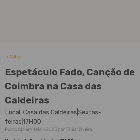
Voltar
keyboard_arrow_left
Espetáculo Fado, Canção de
Coimbra na Casa das
Caldeiras
Local: Casa das Caldeiras|Sextas-
feiras|17H00
Publicado em 1 Maio 2025 por Tânia Oliveira