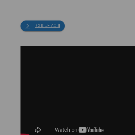
CLIQUE AQUI
arrow_forward_ios