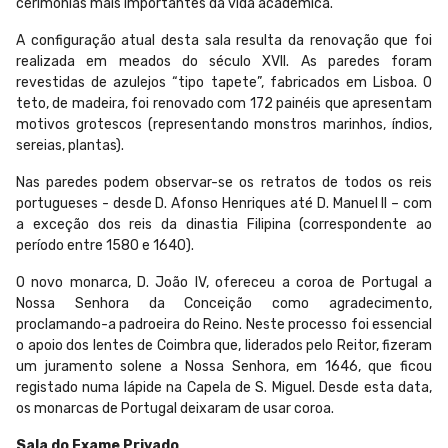
cerimónias mais importantes da vida académica.
A configuração atual desta sala resulta da renovação que foi
realizada em meados do século XVII. As paredes foram
revestidas de azulejos “tipo tapete”, fabricados em Lisboa. O
teto, de madeira, foi renovado com 172 painéis que apresentam
motivos grotescos (representando monstros marinhos, índios,
sereias, plantas).
Nas paredes podem observar-se os retratos de todos os reis
portugueses - desde D. Afonso Henriques até D. Manuel II – com
a exceção dos reis da dinastia Filipina (correspondente ao
período entre 1580 e 1640).
O novo monarca, D. João IV, ofereceu a coroa de Portugal a
Nossa Senhora da Conceição como agradecimento,
proclamando-a padroeira do Reino. Neste processo foi essencial
o apoio dos lentes de Coimbra que, liderados pelo Reitor, fizeram
um juramento solene a Nossa Senhora, em 1646, que ficou
registado numa lápide na Capela de S. Miguel. Desde esta data,
os monarcas de Portugal deixaram de usar coroa.
Sala do Exame Privado