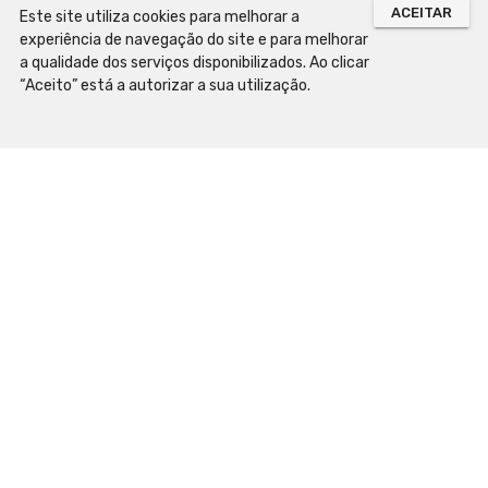
ACEITAR
Este site utiliza cookies para melhorar a
25€
experiência de navegação do site e para melhorar
Visita Guiada ao
a qualidade dos serviços disponibilizados. Ao clicar
Preço Adulto
Paço das Escolas
“Aceito” está a autorizar a sua utilização.
Mais Preços
Biblioteca Joanina
Palácio Real
Capela de S. Miguel
Laboratório Chimico
Museu Académico
Gabinete de Curiosidades
Galeria de Minerais
* A visita Guiada destina-se exclusivamente a visitantes
não profissionais.
Ver mais informações
arrow_forward_ios
Comprar
25€
UC By Night
Preço Adulto