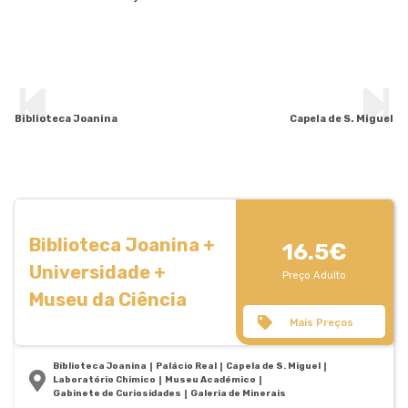
Biblioteca Joanina
Capela de S. Miguel
Biblioteca Joanina +
16.5€
Universidade +
Preço Adulto
Museu da Ciência
Mais Preços
Biblioteca Joanina
Palácio Real
Capela de S. Miguel
Laboratório Chimico
Museu Académico
Gabinete de Curiosidades
Galeria de Minerais