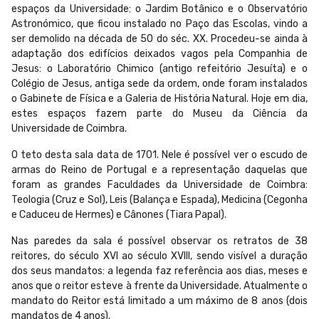
espaços da Universidade: o Jardim Botânico e o Observatório
Astronómico, que ficou instalado no Paço das Escolas, vindo a
ser demolido na década de 50 do séc. XX. Procedeu-se ainda à
adaptação dos edifícios deixados vagos pela Companhia de
Jesus: o Laboratório Chimico (antigo refeitório Jesuíta) e o
Colégio de Jesus, antiga sede da ordem, onde foram instalados
o Gabinete de Física e a Galeria de História Natural. Hoje em dia,
estes espaços fazem parte do Museu da Ciência da
Universidade de Coimbra.
O teto desta sala data de 1701. Nele é possível ver o escudo de
armas do Reino de Portugal e a representação daquelas que
foram as grandes Faculdades da Universidade de Coimbra:
Teologia (Cruz e Sol), Leis (Balança e Espada), Medicina (Cegonha
e Caduceu de Hermes) e Cânones (Tiara Papal).
Nas paredes da sala é possível observar os retratos de 38
reitores, do século XVI ao século XVIII, sendo visível a duração
dos seus mandatos: a legenda faz referência aos dias, meses e
anos que o reitor esteve à frente da Universidade. Atualmente o
mandato do Reitor está limitado a um máximo de 8 anos (dois
mandatos de 4 anos).