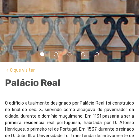
fiber_manual_record
fiber_manual_record
fiber_manual_record
fiber_manual_record
fiber_manual_record
O que visitar
keyboard_arrow_left
Palácio Real
O edifício atualmente designado por Palácio Real foi construído
no final do séc. X, servindo como alcáçova do governador da
cidade, durante o domínio muçulmano. Em 1131 passaria a ser a
primeira residência real portuguesa, habitada por D. Afonso
Henriques, o primeiro rei de Portugal. Em 1537, durante o reinado
de D. João III, a Universidade foi transferida definitivamente de